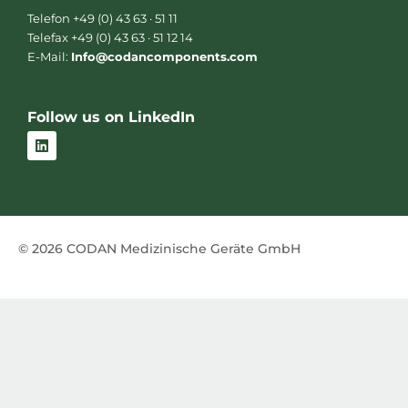
Telefon +49 (0) 43 63 · 51 11
Telefax +49 (0) 43 63 · 51 12 14
E-Mail:
Info@codancomponents.com
Follow us on LinkedIn
L
i
n
k
e
d
i
n
© 2026 CODAN Medizinische Geräte GmbH