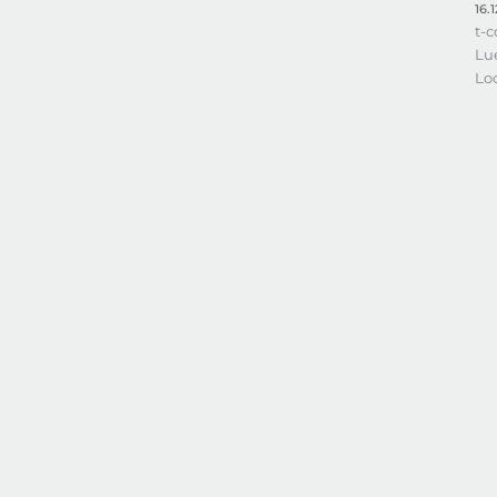
16.
t-
Lu
Lo