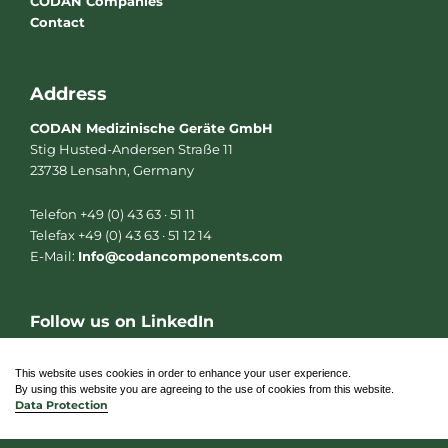
CODAN Companies
Contact
Address
CODAN Medizinische Geräte GmbH
Stig Husted-Andersen Straße 11
23738 Lensahn, Germany
Telefon +49 (0) 43 63 · 51 11
Telefax +49 (0) 43 63 · 51 12 14
E-Mail:
Info@codancomponents.com
Follow us on LinkedIn
L
i
n
This website uses cookies in order to enhance your user experience.
k
By using this website you are agreeing to the use of cookies from this website.
e
Data Protection
d
i