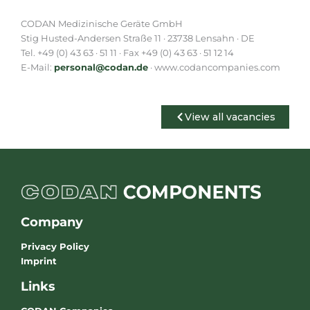
CODAN Medizinische Geräte GmbH
Stig Husted-Andersen Straße 11 · 23738 Lensahn · DE
Tel. +49 (0) 43 63 · 51 11 · Fax +49 (0) 43 63 · 51 12 14
E-Mail:
personal@codan.de
· www.codancompanies.com
View all vacancies
Company
Privacy Policy
Imprint
Links