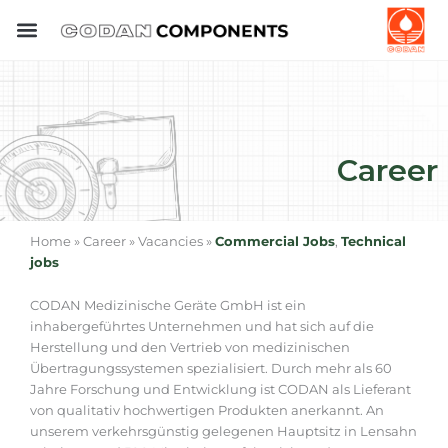
Skip
to
content
Career
Home » Career » Vacancies »
Commercial Jobs
,
Technical
jobs
CODAN Medizinische Geräte GmbH ist ein
inhabergeführtes Unternehmen und hat sich auf die
Herstellung und den Vertrieb von medizinischen
Übertragungssystemen spezialisiert. Durch mehr als 60
Jahre Forschung und Entwicklung ist CODAN als Lieferant
von qualitativ hochwertigen Produkten anerkannt. An
unserem verkehrsgünstig gelegenen Hauptsitz in Lensahn