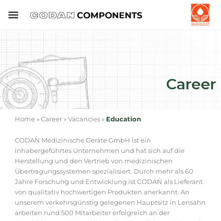
Skip
to
content
Career
Home » Career » Vacancies »
Education
CODAN Medizinische Geräte GmbH ist ein
inhabergeführtes Unternehmen und hat sich auf die
Herstellung und den Vertrieb von medizinischen
Übertragungssystemen spezialisiert. Durch mehr als 60
Jahre Forschung und Entwicklung ist CODAN als Lieferant
von qualitativ hochwertigen Produkten anerkannt. An
unserem verkehrsgünstig gelegenen Hauptsitz in Lensahn
arbeiten rund 500 Mitarbeiter erfolgreich an der