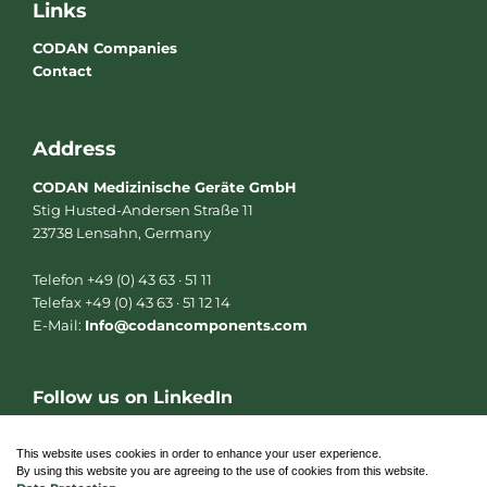
Links
CODAN Companies
Contact
Address
CODAN Medizinische Geräte GmbH
Stig Husted-Andersen Straße 11
23738 Lensahn, Germany
Telefon +49 (0) 43 63 · 51 11
Telefax +49 (0) 43 63 · 51 12 14
E-Mail:
Info@codancomponents.com
Follow us on LinkedIn
L
i
n
This website uses cookies in order to enhance your user experience.
k
By using this website you are agreeing to the use of cookies from this website.