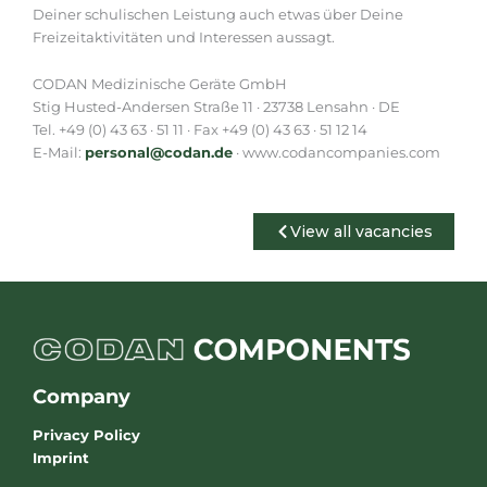
Deiner schulischen Leistung auch etwas über Deine
Freizeitaktivitäten und Interessen aussagt.
CODAN Medizinische Geräte GmbH
Stig Husted-Andersen Straße 11 · 23738 Lensahn · DE
Tel. +49 (0) 43 63 · 51 11 · Fax +49 (0) 43 63 · 51 12 14
E-Mail:
personal@codan.de
· www.codancompanies.com
View all vacancies
Company
Privacy Policy
Imprint