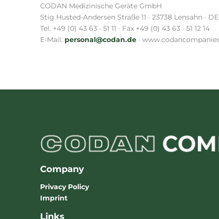
CODAN Medizinische Geräte GmbH
Stig Husted-Andersen Straße 11 · 23738 Lensahn · DE
Tel. +49 (0) 43 63 · 51 11 · Fax +49 (0) 43 63 · 51 12 14
E-Mail:
personal@codan.de
· www.codancompanie
Company
Privacy Policy
Imprint
Links