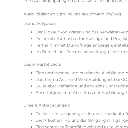
Zum Ausbildungsbeginn am 01.08.2026 suchen wir 
Auszubildenden zum Industriekaufmann (m/w/d)
Deine Aufgaben:
Der Einkauf von Waren und das Verwalten vo
Du ermittelst Kosten für Aufträge und Proje
Ferner nimmst Du Aufträge entgegen, erstell
Im Bereich der Personalverwaltung planst und
Das erwartet Dich:
Eine umfassende und praxisnahe ­Ausbildung mi
Das Thema Aus- und Weiterbildung ist bei CO
Du erlebst vielfältige und abwechslungsreic
Bei erfolgreichem Abschluss der Ausbildung
Unsere Anforderungen:
Du hast ein ausgeprägtes Interesse an kaufmä
Die Arbeit am PC und der Umgang mit gängig
Eine sehr gute Teamfähigkeit und gute kommu