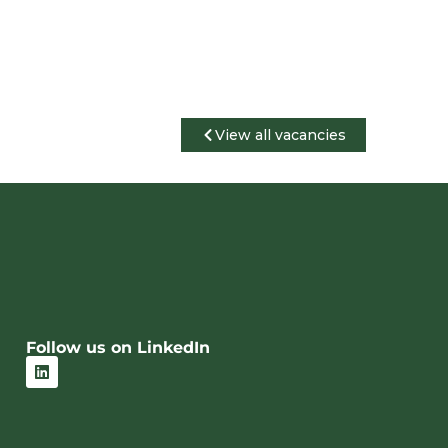
View all vacancies
Follow us on LinkedIn
L
i
n
k
e
d