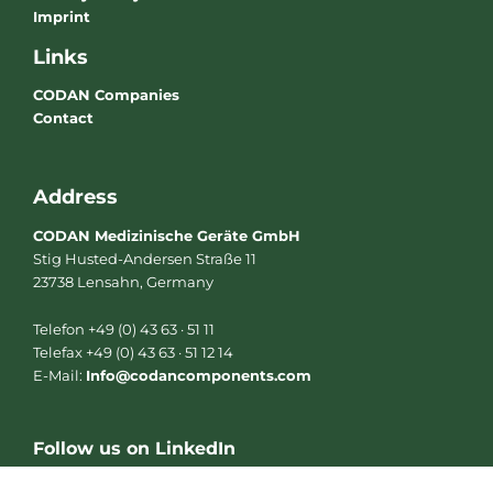
Imprint
Links
CODAN Companies
Contact
Address
CODAN Medizinische Geräte GmbH
Stig Husted-Andersen Straße 11
23738 Lensahn, Germany
Telefon +49 (0) 43 63 · 51 11
Telefax +49 (0) 43 63 · 51 12 14
E-Mail:
Info@codancomponents.com
Follow us on LinkedIn
L
i