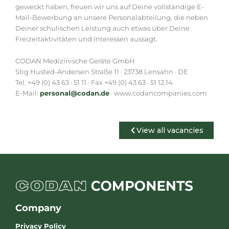
geweckt haben, freuen wir uns auf Deine vollständige E-
Mail-Bewerbung an unsere Personalabteilung, die neben
Deiner schulischen Leistung auch etwas über Deine
Freizeitaktivitäten und Interessen aussagt.
CODAN Medizinische Geräte GmbH
Stig Husted-Andersen Straße 11 · 23738 Lensahn · DE
Tel. +49 (0) 43 63 · 51 11 · Fax +49 (0) 43 63 · 51 12 14
E-Mail:
personal@codan.de
· www.codancompanies.com
View all vacancies
Company
Privacy Policy