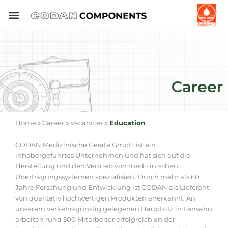
Skip
to
content
Career
Home » Career » Vacancies »
Education
CODAN Medizinische Geräte GmbH ist ein
inhabergeführtes Unternehmen und hat sich auf die
Herstellung und den Vertrieb von medizinischen
Übertragungssystemen spezialisiert. Durch mehr als 60
Jahre Forschung und Entwicklung ist CODAN als Lieferant
von qualitativ hochwertigen Produkten anerkannt. An
unserem verkehrsgünstig gelegenen Hauptsitz in Lensahn
arbeiten rund 500 Mitarbeiter erfolgreich an der